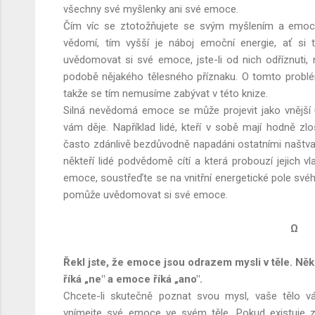
všechny své myšlenky ani své emoce.
Čím víc se ztotožňujete se svým myšlením a emo
vědomí, tím vyšší je náboj emoční energie, ať si 
uvědomovat si své emoce, jste-li od nich odříznuti, 
podobě nějakého tělesného příznaku. O tomto problé
takže se tím nemusíme zabývat v této knize.
Silná nevědomá emoce se může projevit jako vnější 
vám děje. Například lidé, kteří v sobě mají hodně zlos
často zdánlivě bezdůvodně napadáni ostatními naštvaným
někteří lidé podvědomě cítí a která probouzí jejich vla
emoce, soustřeďte se na vnitřní energetické pole svého
pomůže uvědomovat si své emoce.
Ω
Řekl jste, že emoce jsou odrazem mysli v těle. Ně
říká „ne" a emoce říká „ano".
Chcete-li skutečně poznat svou mysl, vaše tělo v
vnímejte své emoce ve svém těle. Pokud existuje z