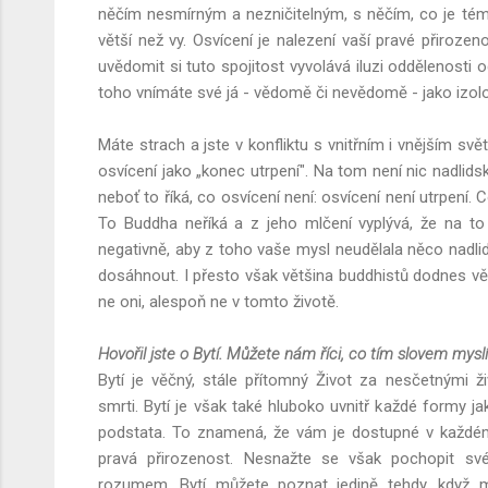
něčím nesmírným a nezničitelným, s něčím, co je t
větší než vy. Osvícení je nalezení vaší pravé přiroz
uvědomit si tuto spojitost vyvolává iluzi oddělenosti 
toho vnímáte své já - vědomě či nevědomě - jako izol
Máte strach a jste v konfliktu s vnitřním i vnějším 
osvícení jako „konec utrpení". Na tom není nic nadlids
neboť to říká, co osvícení není: osvícení není utrpení.
To Buddha neříká a z jeho mlčení vyplývá, že na to 
negativně, aby z toho vaše mysl neudělala něco nadli
dosáhnout. I přesto však většina buddhistů dodnes vě
ne oni, alespoň ne v tomto životě.
Hovořil jste o Bytí. Můžete nám říci, co tím slovem mysl
Bytí je věčný, stále přítomný Život za nesčetnými ž
smrti. Bytí je však také hluboko uvnitř každé formy jako
podstata. To znamená, že vám je dostupné v každém 
pravá přirozenost. Nesnažte se však pochopit své
rozumem. Bytí můžete poznat jedině tehdy, když m