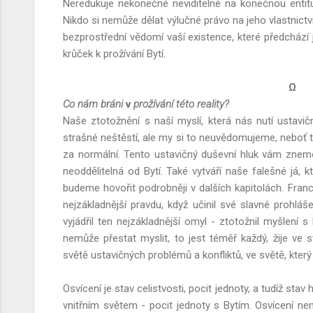
Neredukuje nekonečné neviditelné na konečnou entitu
Nikdo si nemůže dělat výlučné právo na jeho vlastnictví
bezprostřední vědomí vaší existence, které předchází j
krůček k prožívání Bytí.
Ω
Co nám bráni
v
prožívání této reality?
Naše ztotožnění s naší myslí, která nás nutí ustavi
strašné neštěstí, ale my si to neuvědomujeme, neboť 
za normální. Tento ustavičný duševní hluk vám znemožň
neoddělitelná od Bytí. Také vytváří naše falešné já, 
budeme hovořit podrobněji v dalších kapitolách. Franc
nejzákladnější pravdu, když učinil své slavné prohláš
vyjádřil ten nejzákladnější omyl - ztotožnil myšlení 
nemůže přestat myslit, to jest téměř každý, žije ve 
světě ustavičných problémů a konfliktů, ve světě, kter
Osvícení je stav celistvosti, pocit jednoty, a tudíž stav
vnitřním světem - pocit jednoty s Bytím. Osvícení není