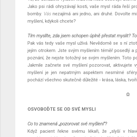
Jako psi rádi ohryzávají kosti, vaše mysl ráda řeší pr
bomby.
Vás
nezajímá ani jedno, ani druhé. Dovolte m
myšlení, kdykoli chcete?
Tím myslíte, zda jsem schopen úplně přestat myslit? To 
Pak vás tedy vaše mysl užívá. Nevědomě se s ní ztoto
jejím otrokem. Jste svým myšlením téměř posedlý a p
poznání, že nejste totožný se svým myšlením. Toto 
Jakmile začnete své myšlení pozorovat, aktivujete 
myšlení je jen nepatrným aspektem nesmírné sféry 
pochází všechno skutečně důležité - krása, láska, tvořivo
Ω
OSVOBOĎTE SE OD SVÉ MYSLI
C
o to znamená „pozorovat své myšlení"?
Když pacient řekne svému lékaři, že „slyší v hla