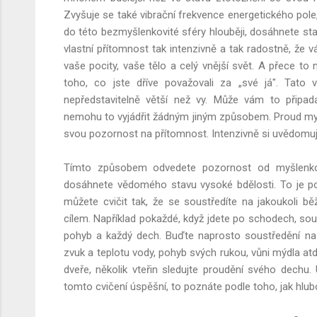
Zvyšuje se také vibrační frekvence energetického pole,
do této bezmyšlenkovité sféry hlouběji, dosáhnete st
vlastní přítomnost tak intenzivně a tak radostně, že
vaše pocity, vaše tělo a celý vnější svět. A přece to 
toho, co jste dříve považovali za „své já". Tato 
nepředstavitelně větší než vy. Může vám to připa
nemohu to vyjádřit žádným jiným způsobem. Proud myšl
svou pozornost na přítomnost. Intenzivně si uvědomujte
Tímto způsobem odvedete pozornost od myšlenkov
dosáhnete
vědomého stavu vysoké bdělosti. To je p
můžete cvičit tak, že se soustředíte na jakoukoli b
cílem. Například pokaždé, když jdete po schodech, so
pohyb a každý dech. Buďte naprosto soustředění na 
zvuk a teplotu vody, pohyb svých rukou, vůni mýdla at
dveře, několik vteřin sledujte proudění svého dechu
tomto cvičení úspěšní, to poznáte podle toho, jak hlubok