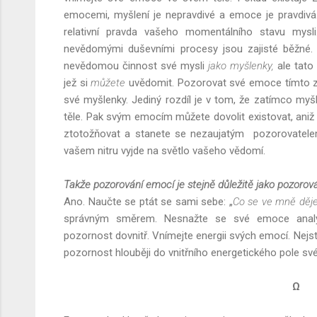
emocemi, myšlení je nepravdivé a emoce je pravdivá.
relativní pravda vašeho momentálního stavu mysli
nevědomými duševními procesy jsou zajisté běžné.
nevědomou činnost své mysli
jako myšlenky,
ale tato
jež si
můžete
uvědomit. Pozorovat své emoce tímto z
své myšlenky. Jediný rozdíl je v tom, že zatímco myš
těle. Pak svým emocím můžete dovolit existovat, aniž 
ztotožňovat a stanete se nezaujatým pozorovatelem
vašem nitru vyjde na světlo vašeho vědomí.
Takže pozorování emocí je stejně důležitě jako pozorov
Ano. Naučte se ptát se sami sebe: „
Co se ve mně děj
správným směrem. Nesnažte se své emoce analyz
pozornost dovnitř. Vnímejte energii svých emocí. Nej
pozornost hlouběji do vnitřního energetického pole svéh
Ω