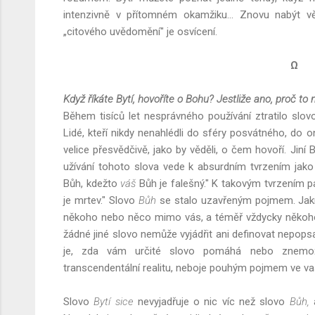
intenzivně v přítomném okamžiku... Znovu nabýt v
„citového uvědomění" je osvícení.
Ω
Když říkáte Bytí, hovoříte o Bohu? Jestliže ano, proč to
Během tisíců let nesprávného používání ztratilo slov
Lidé, kteří nikdy nenahlédli do sféry posvátného, do o
velice přesvědčivě, jako by věděli, o čem hovoří. Jiní B
užívání tohoto slova vede k absurdním tvrzením jako
Bůh, kdežto
váš
Bůh je falešný." K takovým tvrzením 
je mrtev." Slovo
Bůh
se stalo uzavřeným pojmem. Jakmi
někoho nebo něco mimo vás, a téměř vždycky něko
žádné jiné slovo nemůže vyjádřit ani definovat nepopsa
je, zda vám určité slovo pomáhá nebo znemož
transcendentální realitu, neboje pouhým pojmem ve va
Slovo
Bytí sice
nevyjadřuje o nic víc než slovo
Bůh,