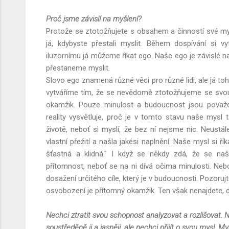
Proč jsme závislí na myšlení?
Protože se ztotožňujete s obsahem a činností své mysl
já, kdybyste přestali myslit. Během dospívání si v
iluzornímu já můžeme říkat ego. Naše ego je závislé na
přestaneme myslit.
Slovo ego znamená různé věci pro různé lidi, ale já to
vytváříme tím, že se nevědomě ztotožňujeme se svo
okamžik. Pouze minulost a budoucnost jsou považov
reality vysvětluje, proč je v tomto stavu naše mysl 
životě, neboť si myslí, že bez ní nejsme nic. Neustál
vlastní přežití a našla jakési naplnění. Naše mysl si ř
šťastná a klidná." I když se někdy zdá, že se naš
přítomnost, neboť se na ni dívá očima minulosti. Ne
dosažení určitého cíle, který je v budoucnosti. Pozorujt
osvobození je přítomný okamžik. Ten však nenajdete, 
Nechci ztratit svou schopnost analyzovat a rozlišovat. 
soustředěně ji a jasněji, ale nechci přijít o svou mysl. M