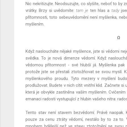
Nic nekritizujte. Neodsuzujte, co slyšíte, neboť to by z
vrátky. Brzy si uvědomíte:
tam je
ten hlas a
tady
jse
přítomnosti, toto sebeuvědomění není myšlenka, neboť
myšlením.
Ω
Když nasloucháte nějaké myšlence, jste si vědomi neje
svědka. To je nová dimenze vědomí. Když naslouchá
vědomou přítomnost - své hlubší já. Myšlenka pak 
protože jste se přestali ztotožňovat se svou myslí. 
myšlenkového proudu. Tyto mezery v myšlení budo
prodlužovat. Budete v nich cítit vnitřní klid. Začnete 
která je obvykle zastíněna vaším myšlením. Cvičením s
emanaci radosti vystupující z hlubin vašeho nitra: rados
Tento stav není stavem bezvědomí. Právě naopak. K
pouze za cenu ztráty vědomí, nestálo by to za to. 
mnohem bdělejší než ve stavu ztotožnění se svou m