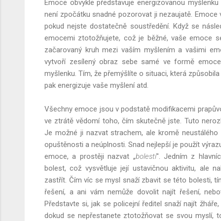
Emoce obvykle představuje energizovanou myšlenku 
není zpočátku snadné pozorovat ji nezaujatě. Emoce vá
pokud nejste dostatečně soustředění. Když se násl
emocemi ztotožňujete, což je běžné, vaše emoce se
začarovaný kruh mezi vaším myšlením a vašimi emoc
vytvoří zesílený obraz sebe samé ve formě emoce 
myšlenku. Tím, že přemýšlíte o situaci, která způsobila
pak energizuje vaše myšlení atd.
Všechny emoce jsou v podstatě modifikacemi prapůvo
ve ztrátě vědomí toho, čím skutečně jste. Tuto nero
Je možné ji nazvat strachem, ale kromě neustálého 
opuštěnosti a neúplnosti. Snad nejlepší je použít výrazu
emoce, a prostěji nazvat „
bolestí
". Jedním z hlavní
bolest, což vysvětluje její ustavičnou aktivitu, ale
zastřít. Čím víc se mysl snaží zbavit se této bolesti, t
řešení, a ani vám nemůže dovolit najít řešení, neb
Představte si, jak se policejní ředitel snaží najít žhář
dokud se nepřestanete ztotožňovat se svou myslí, t