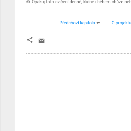
🪷 Opakuj toto cvičení denně, klidně i během chůze ne
Předchozí kapitola
⬅️
O projekt