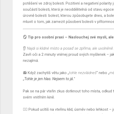
potěšení ve zdroj bolesti. Pozitivní a negativní polari
součástí bolesti, která je neoddělitelná od stavu egoce
úrovně bolesti: bolest, kterou způsobujete dnes, a boles
mluvit o tom, jak zamezit působení bolesti v přítomnosti
🪞 Tip pro osobní praxi – Naslouchej své mysli, ale
👂
Najdi si klidné místo a posaď se zpříma, ale uvolněně.
Zavři oči a 2 minuty vnímej proud svých myšlenek – ja
nezajímá.
📻 Když zachytíš větu jako „
tohle nezvládneš
“ nebo „
měl
„
Tohle je jen hlas. Nejsem to já
.
“
Pak se na pár vteřin zkus dotknout toho místa, odkud t
svém vnitřním kině.
🧘‍♀️ Pokud ucítíš na vteřinu klid, úsměv nebo lehkost – 