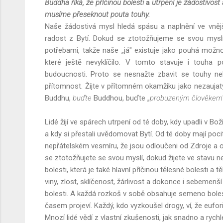
Buddha říká, že příčinou bolesti
a
utrpení je žádostivost
musíme přeseknout pouta touhy.
Naše žádostivá mysl hledá spásu a naplnění ve vněj
radost z Bytí. Dokud se ztotožňujeme se svou mysl
potřebami, takže naše „já" existuje jako pouhá možn
které ještě nevyklíčilo. V tomto stavuje i touha 
budoucnosti. Proto se nesnažte zbavit se touhy ne
přítomnost. Žijte v přítomném okamžiku jako nezaujatý
Buddhu,
buďte
Buddhou, buďte „
probuzeným člověkem
Lidé žijí ve spárech utrpení od té doby, kdy upadli v Bož
a kdy si přestali uvědomovat Bytí. Od té doby mají po
nepřátelském vesmíru, že jsou odloučeni od Zdroje a od
se ztotožňujete se svou myslí, dokud žijete ve stavu
bolesti, která je také hlavní příčinou tělesné bolesti a 
viny, zlost, sklíčenost, žárlivost a dokonce i sebemen
bolesti. A každá rozkoš v sobě obsahuje semeno bolesti
časem projeví. Každý, kdo vyzkoušel drogy, ví, že eufo
Mnozí lidé vědí z vlastní zkušenosti, jak snadno a ryc