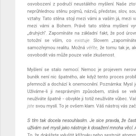
osvobození z područí neustálého myšlení. Naše ztot
neprůhlednou stěnu pojmů, názvů, představ, slov, soud
vztahy. Tato stěna stojí mezi vámi a vaším já, mezi v
mezi vámi a Bohem. Právě tato stěna myšlení vyvo
„druhých". Zapomínáte na základní fakt, že pod úrov
totožní se vším, co
existuje.
Slovem „zapomínáte"
samozřejmou realitu. Možná
věříte,
že tomu tak je, a
osvobodit vás může pouze vaše zkušenost.
Myšlení se stalo nemocí. Nemoc je projevem nerovn
buněk není nic špatného, ale když tento proces prob
přemnoží a dochází k onemocnění. Poznámka: Mysl je v
Užíváme-li ji nesprávným způsobem, stává se velm
neužíváte špatně - obvykle ji totiž neužíváte vůbec. V
jste
svou myslí. To je ovšem klam. Váš nástroj vás zača
S tím tak docela nesouhlasím. Je sice pravda, že často
užívám své mysli jako nástroje k dosažení mnoha věcí. 
To, že dokážete vyluštit křížovku nebo sestrojit ato