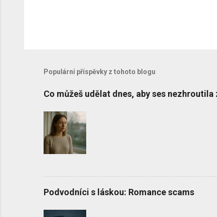
Populární příspěvky z tohoto blogu
Co můžeš udělat dnes, aby ses nezhroutila 
Vyhoření není selhání, ale důsledek 
Tento článek nabízí nový kompas – dř
všechno správně. Proč se cítím hůř n
koučování a mentorování tolikrát, že
muži, ale hlavně ženy, které mají výs
„správně“, a přesto se necítí dobře. 
systém společnosti postavený na jej
Podvodníci s láskou: Romance scams
Úspěch je dnes často spojen s obrov
vyčerpáním, které však nikdo nevidí
Romantické podvody online zneužívaj