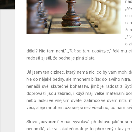
nas
„
Ne
ciz
sed
žeb
„
Už
ciz
dělal? Nic tam není." „
Tak se tam podívejte
," řekl mu 
radosti zjistil, že bedna je plná zlata.
Já jsem ten cizinec, který nemá nic, co by vám mohl dát
Ne do nějaké bedny, ale mnohem blíže: do svého nitra. 
nenašli své skutečné bohatství, jímž je radost z Bytí
doprovází, jsou žebráci, i když mají velké materiální boh
nebo lásku ve vnějším světě, zatímco ve svém nitru m
věci, aleje mnohem úžasnější než všechno, co nám sv
Slovo „
osvícení
" v nás vyvolává představu jakéhosi 
nenamítá, ale ve skutečnosti je to přirozený stav
pro