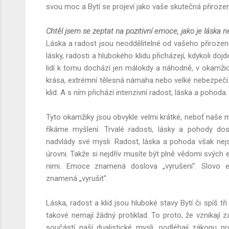
svou moc a Bytí se projeví jako vaše skutečná přirozen
Chtěl jsem se zeptat na pozitivní emoce, jako je láska n
Láska a radost jsou neoddělitelné od vašeho přirozené
lásky, radosti a hlubokého klidu přicházejí, kdykoli do
lidí k tomu dochází jen málokdy a náhodně, v okamži
krása, extrémní tělesná námaha nebo velké nebezpečí.
klid. A s ním přichází intenzivní radost, láska a pohoda.
Tyto okamžiky jsou obvykle velmi krátké, neboť naše my
říkáme myšlení. Trvalé radosti, lásky a pohody do
nadvlády své mysli. Radost, láska a pohoda však ne
úrovni. Takže si nejdřív musíte být plně vědomi svých 
nimi. Emoce znamená doslova „vyrušení". Slovo
znamená „vyrušit".
Láska, radost a klid jsou hluboké stavy Bytí či spíš tři
takové nemají žádný protiklad. To proto, že vznikají
součástí naší dualistické mysli, podléhají zákonu 