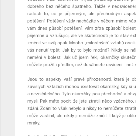
dobrého bez něčeho špatného. Takže v neosvíceném 
radostí to, co je příjemným, ale přechodným aspek
potěšení. Potěšení vždy nacházíte v něčem mimo vás,
vám dnes působí potěšení, vám zítra způsobí bolest.
příjemné a vzrušující, ale ve skutečnosti je to stav ex
změnit ve svůj opak. Mnoho „milostných" vztahů oscilu
vás nenutí trpět. Jak by to bylo možné? Nikdy se ná
nemění v bolest. Jak už jsem řekl, okamžiky skuteč
můžete prožít i předtím, než dosáhnete osvícení - než 
Jsou to aspekty vaší pravé přirozenosti, která je ob
závislých vztazích mohou existovat okamžiky, kdy s
a nezničitelného. Tyto okamžiky jsou přechodné a obvyk
mysli. Pak máte pocit, že jste ztratili něco vzácného,
zdání. Zdání to však nebylo a nikdy to nemůžete ztratit
může zastínit, ale nikdy ji nemůže zničit. I když je ob
mraky.