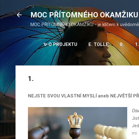
Přesko
MOC PŘÍTOMNÉHO OKAMŽIKU
MOC PŘÍTOMNÉHO OKAMŽIKU - je klíčem k uvědomění
✨ O PROJEKTU
E. TOLLE
0.
1.
10.
1.
NEJSTE SVOU VLASTNÍ MYSLÍ aneb NEJVĚTŠÍ P
Osv
Jis
Jed
mi