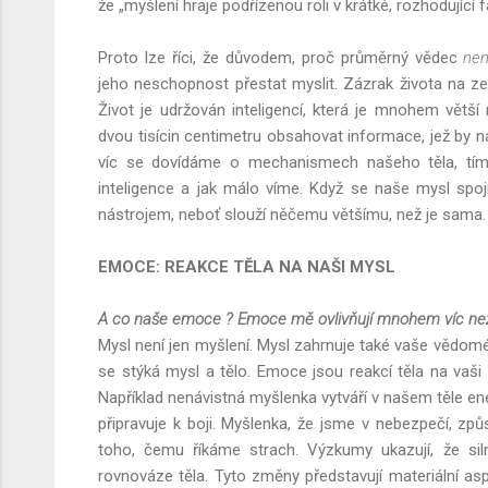
že „myšlení hraje podřízenou roli v krátké, rozhodující fá
Proto lze říci, že důvodem, proč průměrný vědec
ne
jeho neschopnost přestat myslit. Zázrak života na z
Život je udržován inteligencí, která je mnohem větš
dvou tisícin centimetru obsahovat informace, jež by na
víc se dovídáme o mechanismech našeho těla, tím 
inteligence a jak málo víme. Když se naše mysl spojí
nástrojem, neboť slouží něčemu většímu, než je sama.
EMOCE: REAKCE TĚLA NA NAŠI MYSL
A co naše emoce ? Emoce mě ovlivňují mnohem víc než
Mysl není jen myšlení. Mysl zahrnuje také vaše vědo
se stýká mysl a tělo. Emoce jsou reakcí těla na vaši
Například nenávistná myšlenka vytváří v našem těle ene
připravuje k boji. Myšlenka, že jsme v nebezpečí, způ
toho, čemu říkáme strach. Výzkumy ukazují, že si
rovnováze těla. Tyto změny představují materiální a