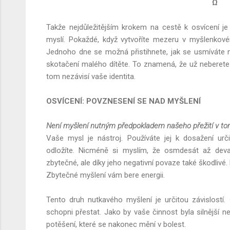
Ω
Takže nejdůležitějším krokem na cestě k osvícení je
myslí. Pokaždé, když vytvoříte mezeru v myšlenkov
Jednoho dne se možná přistihnete, jak se usmíváte na
skotačení malého dítěte. To znamená, že už neberete 
tom nezávisí vaše identita.
OSVÍCENÍ: POVZNESENÍ SE NAD MYŠLENÍ
Není myšlení nutným předpokladem našeho přežití v to
Vaše mysl je nástroj. Používáte jej k dosažení urči
odložíte. Nicméně si myslím, že osmdesát až devad
zbytečné, ale díky jeho negativní povaze také škodlivé. 
Zbytečné myšlení vám bere energii.
Tento druh nutkavého myšlení je určitou závislostí.
schopni přestat. Jako by vaše činnost byla silnější n
potěšení, které se nakonec mění v bolest.