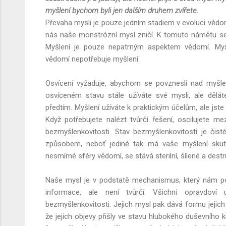
myšlení bychom byli jen dalším druhem zvířete.
Převaha mysli je pouze jedním stadiem v evoluci vědomí
nás naše monstrózní mysl zničí. K tomuto námětu se 
Myšlení je pouze nepatrným aspektem vědomí. Myš
vědomí nepotřebuje myšlení.
Osvícení vyžaduje, abychom se povznesli nad myšlení
osvíceném stavu stále užíváte své mysli, ale děl
předtím. Myšlení užíváte k praktickým účelům, ale jste o
Když potřebujete nalézt tvůrčí řešení, oscilujete 
bezmyšlenkovitosti. Stav bezmyšlenkovitosti je čis
způsobem, neboť jedině tak má vaše myšlení skut
nesmírné sféry vědomí, se stává sterilní, šílené a destru
Naše mysl je v podstatě mechanismus, který nám po
informace, ale není tvůrčí. Všichni opravdoví 
bezmyšlenkovitosti. Jejich mysl pak dává formu jejich t
že jejich objevy přišly ve stavu hlubokého duševního kl