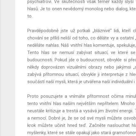
psychiatrovi. Ve skutečnosti však téměř každý slyší
hlasů. Je to onen nevědomý monolog nebo dialog, kter
to.
Pravděpodobně jste už potkali „bláznivé" lidi, kteří
chování se příliš neliší od toho, co děláte vy a ostatní 
neděláte nahlas. Náš vnitřní hlas komentuje, spekuluje, 
Tento hlas se nemusí zabývat situací, ve které se
budoucnosti. Pokud jde o budoucnost, obvykle si před
někdy doprovázen vizuálními obrazy nebo jakýmsi „d
zabývá přítomnou situací, obvykle ji interpretuje z hle
součástí naší mysli, která je utvářena naší individuální i 
Proto posuzujete a vnímáte přítomnost očima minulos
tento vnitřní hlas naším největším nepřítelem. Mnoho l
neustále kritizuje a trestá a vysává jim životní energii
a nemocí. Dobré je, že se od své mysli můžete osvobo
krok můžete učinit hned teď. Začněte naslouchat h
myšlenky, které se stále opakují jako stará gramofon