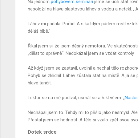
Na jednom
pohybovém semináři
jsme se učili stát rov
nepoložil na hlavu plastovou láhev s vodou a neřekl: „Jd
Láhev mi padala. Pořád. A s každým pádem rostl vztek.
děláš blbě.“
Říkal jsem si, že jsem děsný nemotora. Ve skutečnosti 
„dělat to správně“. Nedokázal jsem se vzdát kontroly.
Až když jsem se zastavil, uvolnil a nechal tělo rozhod
Pohyb se zklidnil. Láhev zůstala stát na místě. A já se
hlavě tančit.
Lektor se na mě podíval, usmál se a řekl všem: „
Naslo
Nechápal jsem to. Tehdy mi to přišlo jako nesmysl. Ale
Přestal jsem se hodnotit. A tělo si vzalo zpět svou sv
Dotek srdce