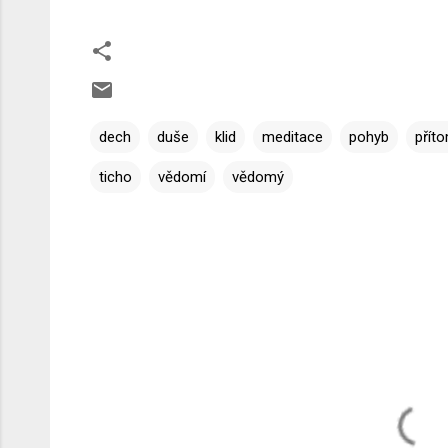
dech
duše
klid
meditace
pohyb
přít
ticho
vědomí
vědomý
K
o
m
e
n
t
á
ř