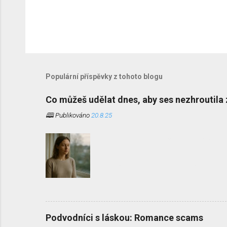
Populární příspěvky z tohoto blogu
Co můžeš udělat dnes, aby ses nezhroutila 
🕮 Publikováno
20.8.25
Vyhoření není selhání, ale důsledek 
Tento článek nabízí nový kompas – dř
všechno správně. Proč se cítím hůř n
koučování a mentorování tolikrát, že
muži, ale hlavně ženy, které mají výs
„správně“, a přesto se necítí dobře. 
systém společnosti postavený na jej
Podvodníci s láskou: Romance scams
Úspěch je dnes často spojen s obrov