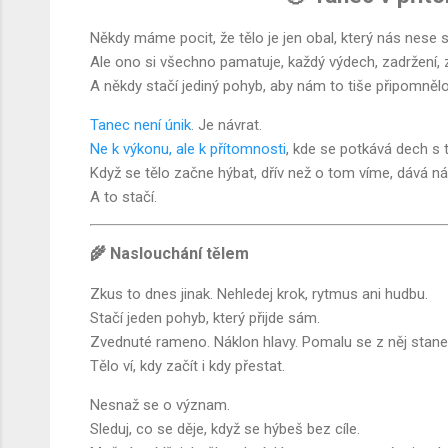
Někdy máme pocit, že tělo je jen obal, který nás nese 
Ale ono si všechno pamatuje, každý výdech, zadržení, z
A někdy stačí jediný pohyb, aby nám to tiše připomnělo
Tanec není únik
. Je návrat.
Ne k výkonu, ale k přítomnosti
, kde se potkává dech s 
Když se tělo začne hýbat, dřív než o tom víme, dává ná
A to stačí.
🌾 Naslouchání tělem
Zkus to dnes jinak. Nehledej krok, rytmus ani hudbu.
Stačí jeden pohyb, který přijde sám.
Zvednuté rameno. Náklon hlavy. Pomalu se z něj stane
Tělo ví, kdy začít i kdy přestat.
Nesnaž se o význam.
Sleduj, co se děje, když se hýbeš bez cíle.