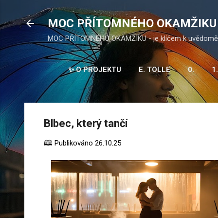
Přesko
MOC PŘÍTOMNÉHO OKAMŽIKU
MOC PŘÍTOMNÉHO OKAMŽIKU - je klíčem k uvědomění
✨ O PROJEKTU
E. TOLLE
0.
1.
10.
Blbec, který tančí
🕮 Publikováno
26.10.25