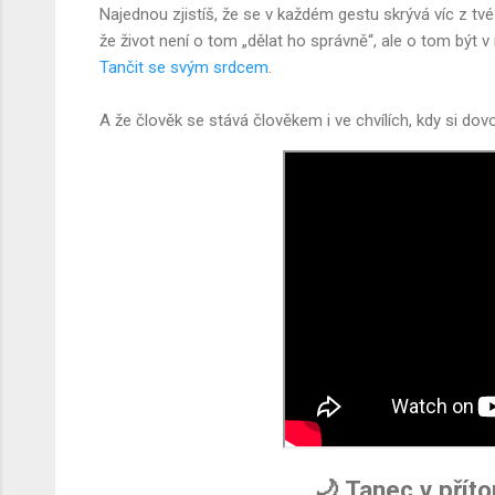
Najednou zjistíš, že se v každém gestu skrývá víc z tvé
že život není o tom „dělat ho správně“, ale o tom být 
Tančit se svým srdcem
.
A že člověk se stává člověkem i ve chvílích, kdy si dovol
🌙 Tanec v přít