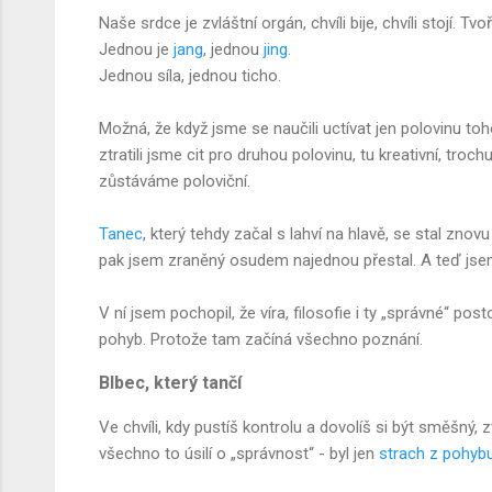
Naše srdce je zvláštní orgán, chvíli bije, chvíli stojí. Tvo
Jednou je
jang
, jednou
jing
.
Jednou síla, jednou ticho.
Možná, že když jsme se naučili uctívat jen polovinu to
ztratili jsme cit pro druhou polovinu, tu kreativní, troch
zůstáváme poloviční.
Tanec
, který tehdy začal s lahví na hlavě, se stal znov
pak jsem zraněný osudem najednou přestal. A teď jsem 
V ní jsem pochopil, že víra, filosofie i ty „správné“ pos
pohyb. Protože tam začíná všechno poznání.
Blbec, který tančí
Ve chvíli, kdy pustíš kontrolu a dovolíš si být směšný,
všechno to úsilí o „správnost“ - byl jen
strach z pohyb