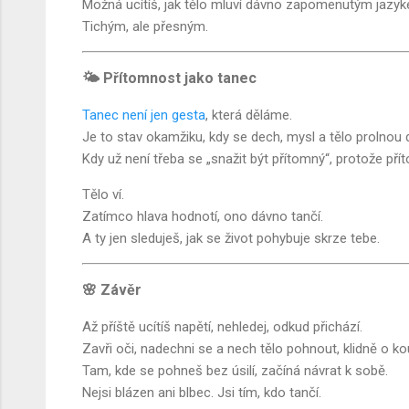
Možná ucítíš, jak tělo mluví dávno zapomenutým jazy
Tichým, ale přesným.
🌤️ Přítomnost jako tanec
Tanec není jen gesta
, která děláme.
Je to stav okamžiku, kdy se dech, mysl a tělo prolnou d
Kdy už není třeba se „snažit být přítomný“, protože pří
Tělo ví.
Zatímco hlava hodnotí, ono dávno tančí.
A ty jen sleduješ, jak se život pohybuje skrze tebe.
🌸 Závěr
Až příště ucítíš napětí, nehledej, odkud přichází.
Zavři oči, nadechni se a nech tělo pohnout, klidně o k
Tam, kde se pohneš bez úsilí, začíná návrat k sobě.
Nejsi blázen ani blbec. Jsi tím, kdo tančí.